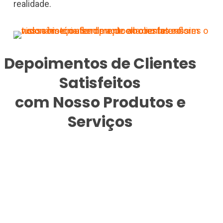
realidade.
Depoimentos de Clientes
Satisfeitos
com Nosso Produtos e
Serviços
Minha cesta chegou muito
Fo
rapidamente e foi entregue no
de