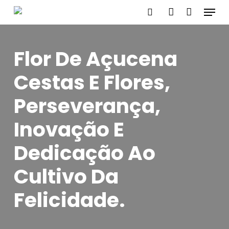
Menu
Skip
search
account
to
main
Flor De Açucena
content
Cestas E Flores,
Perseverança,
Inovação E
Dedicação Ao
Cultivo Da
Felicidade.