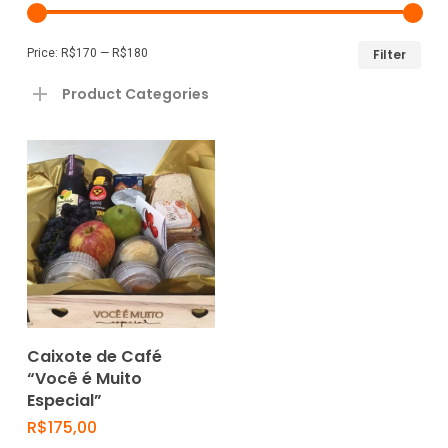
Min
Ma
Price:
R$170
—
R$180
Filter
pri
pri
Product Categories
Add To Cart
Caixote de Café
“Você é Muito
Especial”
R$
175,00