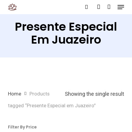
Menu
Skip
search
account
to
Presente Especial
main
content
Em Juazeiro
Showing the single result
Home
Products
tagged “Presente Especial em Juazeiro”
Filter By Price