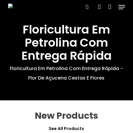
Menu
Skip
search
account
to
Close
main
Floricultura Em
Menu
content
Petrolina Com
Entrega Rápida
Floricultura Em Petrolina Com Entrega Rápida -
Flor De Açucena Cestas E Flores
New Products
See All Products