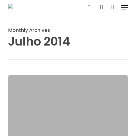
Menu
Skip
search
account
to
Close
main
Menu
Monthly Archives
content
Julho 2014