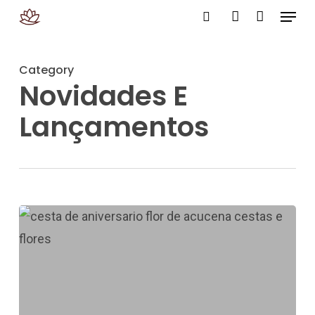
Menu
Skip
search
account
to
Close
main
Menu
Category
content
Novidades E
Lançamentos