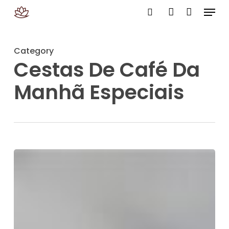
Menu
Skip
search
account
to
main
Category
content
Cestas De Café Da
Manhã Especiais