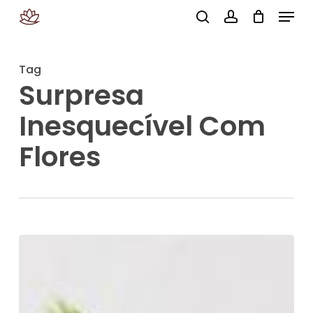
Menu
Skip
search
account
to
Close
main
Menu
Tag
content
Surpresa
Inesquecível Com
Flores